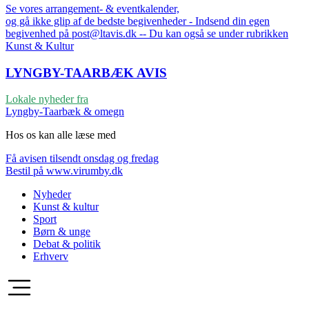
Se vores arrangement- & eventkalender,
og gå ikke glip af de bedste begivenheder - Indsend din egen
begivenhed på post@ltavis.dk -- Du kan også se under rubrikken
Kunst & Kultur
LYNGBY-TAARBÆK
AVIS
Lokale nyheder fra
Lyngby-Taarbæk & omegn
Hos os kan alle læse med
Få avisen tilsendt onsdag og fredag
Bestil på www.virumby.dk
Nyheder
Kunst & kultur
Sport
Børn & unge
Debat & politik
Erhverv