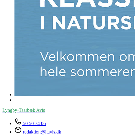
Lyngby-Taarbæk
Avis
50 50 74 06
redaktion@ltavis.dk