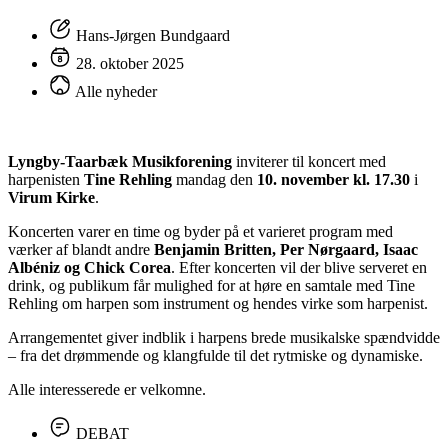
Hans-Jørgen Bundgaard
28. oktober 2025
Alle nyheder
Lyngby-Taarbæk Musikforening
inviterer til koncert med
harpenisten
Tine Rehling
mandag den
10. november kl. 17.30
i
Virum Kirke
.
Koncerten varer en time og byder på et varieret program med
værker af blandt andre
Benjamin Britten, Per Nørgaard, Isaac
Albéniz og Chick Corea
. Efter koncerten vil der blive serveret en
drink, og publikum får mulighed for at høre en samtale med Tine
Rehling om harpen som instrument og hendes virke som harpenist.
Arrangementet giver indblik i harpens brede musikalske spændvidde
– fra det drømmende og klangfulde til det rytmiske og dynamiske.
Alle interesserede er velkomne.
DEBAT