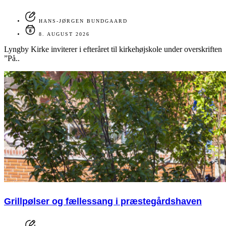
HANS-JØRGEN BUNDGAARD
8. AUGUST 2026
Lyngby Kirke inviterer i efteråret til kirkehøjskole under overskriften
”På..
Grillpølser og fællessang i præstegårdshaven