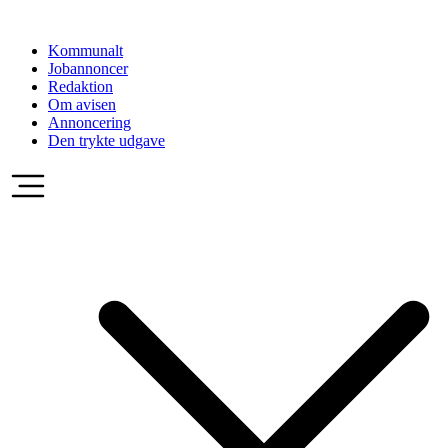
Videre
til
Kommunalt
indhold
Jobannoncer
Redaktion
Om avisen
Annoncering
Den trykte udgave