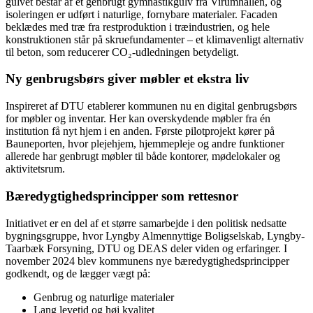
gulvet består af et genbrugt gymnastikgulv fra Virumhallen, og
isoleringen er udført i naturlige, fornybare materialer. Facaden
beklædes med træ fra restproduktion i træindustrien, og hele
konstruktionen står på skruefundamenter – et klimavenligt alternativ
til beton, som reducerer CO₂-udledningen betydeligt.
Ny genbrugsbørs giver møbler et ekstra liv
Inspireret af DTU etablerer kommunen nu en digital genbrugsbørs
for møbler og inventar. Her kan overskydende møbler fra én
institution få nyt hjem i en anden. Første pilotprojekt kører på
Bauneporten, hvor plejehjem, hjemmepleje og andre funktioner
allerede har genbrugt møbler til både kontorer, mødelokaler og
aktivitetsrum.
Bæredygtighedsprincipper som rettesnor
Initiativet er en del af et større samarbejde i den politisk nedsatte
bygningsgruppe, hvor Lyngby Almennyttige Boligselskab, Lyngby-
Taarbæk Forsyning, DTU og DEAS deler viden og erfaringer. I
november 2024 blev kommunens nye bæredygtighedsprincipper
godkendt, og de lægger vægt på:
Genbrug og naturlige materialer
Lang levetid og høj kvalitet