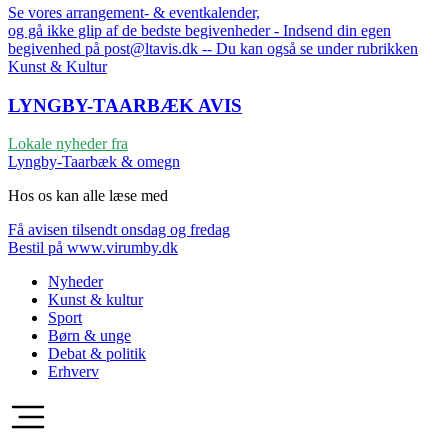
Se vores arrangement- & eventkalender,
og gå ikke glip af de bedste begivenheder - Indsend din egen
begivenhed på post@ltavis.dk -- Du kan også se under rubrikken
Kunst & Kultur
LYNGBY-TAARBÆK
AVIS
Lokale nyheder fra
Lyngby-Taarbæk & omegn
Hos os kan alle læse med
Få avisen tilsendt onsdag og fredag
Bestil på www.virumby.dk
Nyheder
Kunst & kultur
Sport
Børn & unge
Debat & politik
Erhverv