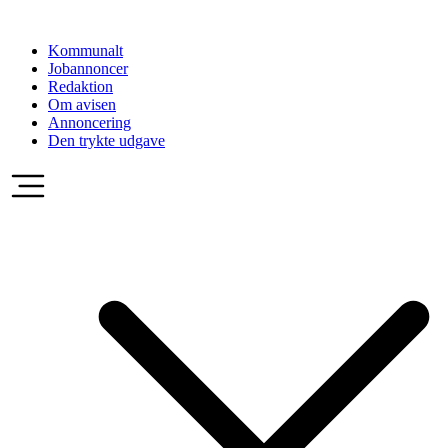
Videre
til
Kommunalt
indhold
Jobannoncer
Redaktion
Om avisen
Annoncering
Den trykte udgave