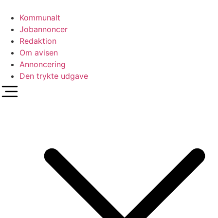
Videre
til
Kommunalt
indhold
Jobannoncer
Redaktion
Om avisen
Annoncering
Den trykte udgave