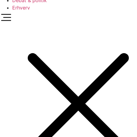
Debat & politik
Erhverv