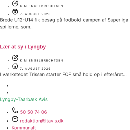
KIM ENGELBRECHTSEN
7. AUGUST 2026
Brede U12-U14 fik besøg på fodbold-campen af Superliga
spillerne, som..
Lær at sy i Lyngby
KIM ENGELBRECHTSEN
7. AUGUST 2026
I værkstedet Trissen starter FOF små hold op i efteråret...
Lyngby-Taarbæk
Avis
50 50 74 06
redaktion@ltavis.dk
Kommunalt