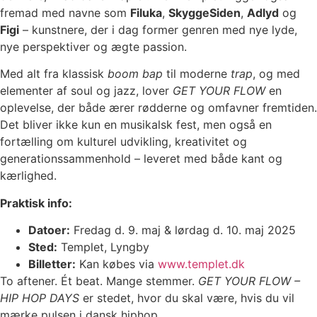
fremad med navne som
Filuka
,
SkyggeSiden
,
Adlyd
og
Figi
– kunstnere, der i dag former genren med nye lyde,
nye perspektiver og ægte passion.
Med alt fra klassisk
boom bap
til moderne
trap
, og med
elementer af soul og jazz, lover
GET YOUR FLOW
en
oplevelse, der både ærer rødderne og omfavner fremtiden.
Det bliver ikke kun en musikalsk fest, men også en
fortælling om kulturel udvikling, kreativitet og
generationssammenhold – leveret med både kant og
kærlighed.
Praktisk info:
Datoer:
Fredag d. 9. maj & lørdag d. 10. maj 2025
Sted:
Templet, Lyngby
Billetter:
Kan købes via
www.templet.dk
To aftener. Ét beat. Mange stemmer.
GET YOUR FLOW –
HIP HOP DAYS
er stedet, hvor du skal være, hvis du vil
mærke pulsen i dansk hiphop.