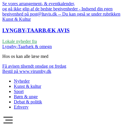
Se vores arrangement- & eventkalender,
og gå ikke glip af de bedste begivenheder - Indsend din egen
begivenhed på post@ltavis.dk -- Du kan også se under rubrikken
Kunst & Kultur
LYNGBY-TAARBÆK
AVIS
Lokale nyheder fra
Lyngby-Taarbæk & omegn
Hos os kan alle læse med
Få avisen tilsendt onsdag og fredag
Bestil på www.virumby.dk
Nyheder
Kunst & kultur
Sport
Børn & unge
Debat & politik
Erhverv