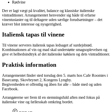
Rødvine
Der er lagt vægt på kvalitet, balance og klassiske italienske
vintraditioner. Arrangementet henvender sig både til erfarne
vinentusiaster og til deltagere uden særlige forudsætninger – det
kræver blot interesse og nysgerrighed.
Italiensk tapas til vinene
Til vinene serveres italiensk tapas ledsaget af surdejsbrød.
Kombinationen af vin og mad skal understøtte smagsoplevelsen og
give et helhedsindtryk af det italienske køkken og dets vintraditioner.
Praktisk information
Arrangementet finder sted torsdag den 5. marts hos Cafe Roomies i
Basecamp, Skovbrynet 2, Kongens Lyngby.
Begivenheden er offentlig og åben for alle – både med og uden
Facebook.
Arrangørerne ser frem til en stemningsfuld aften med fokus på
italienske vine og fællesskab omkring bordet.