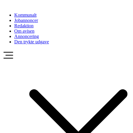
Videre
til
Kommunalt
indhold
Jobannoncer
Redaktion
Om avisen
Annoncering
Den trykte udgave