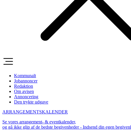
Kommunalt
Jobannoncer
Redaktion
Om avisen
Annoncering
Den trykte udgave
ARRANGEMENTSKALENDER
Se vores arrangement- & eventkalender,
og gå ikke glip af de bedste begivenheder - Indsend din egen begive