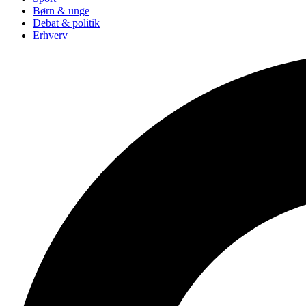
Børn & unge
Debat & politik
Erhverv