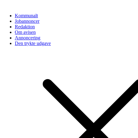
Videre
til
Kommunalt
indhold
Jobannoncer
Redaktion
Om avisen
Annoncering
Den trykte udgave