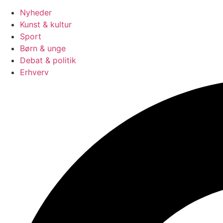
Nyheder
Kunst & kultur
Sport
Børn & unge
Debat & politik
Erhverv