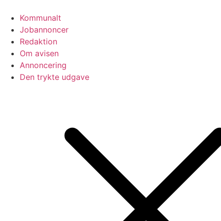
Videre
til
Kommunalt
indhold
Jobannoncer
Redaktion
Om avisen
Annoncering
Den trykte udgave