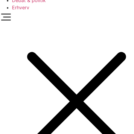
Debat & politik
Erhverv