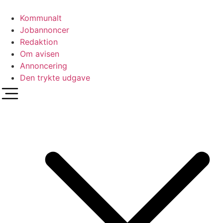
Videre
til
Kommunalt
indhold
Jobannoncer
Redaktion
Om avisen
Annoncering
Den trykte udgave