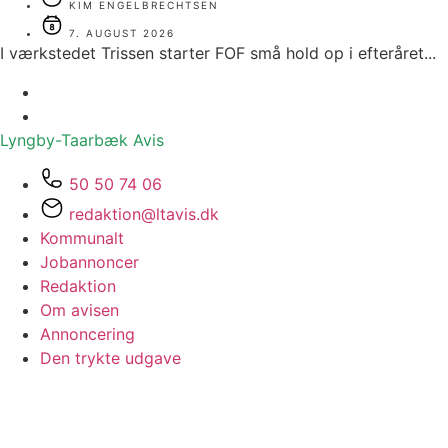
KIM ENGELBRECHTSEN
7. AUGUST 2026
I værkstedet Trissen starter FOF små hold op i efteråret...
Lyngby-Taarbæk
Avis
50 50 74 06
redaktion@ltavis.dk
Kommunalt
Jobannoncer
Redaktion
Om avisen
Annoncering
Den trykte udgave