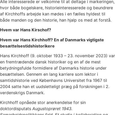
Alle interesserede er velkomne til at deltage i markeringen,
hvor både bogelskere, historieinteresserede og beundrere
af Kirchhoffs arbejde kan mødes i en fælles hyldest til
både manden og den historie, han hjalp os med at forstå.
Hvem var Hans Kirschof?
Hvem var Hans Kirchhoff? En af Danmarks vigtigste
besættelsestidshistorikere
Hans Kirchhoff (9. oktober 1933 – 23. november 2023) var
en fremtrædende dansk historiker og en af de mest
betydningsfulde formidlere af Danmarks historie under
besættelsen. Gennem en lang karriere som lektor i
samtidshistorie ved Københavns Universitet fra 1967 til
2004 satte han et uudsletteligt præg på forskningen i 2.
verdenskrigs Danmark.
Kirchhoff opnåede stor anerkendelse for sin
doktordisputats
Augustoprøret 1943.
Samarbejdspolitikkens fald. Et studie i kollaboration og