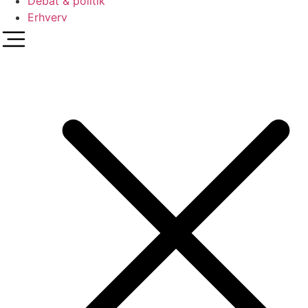
Debat & politik
Erhverv