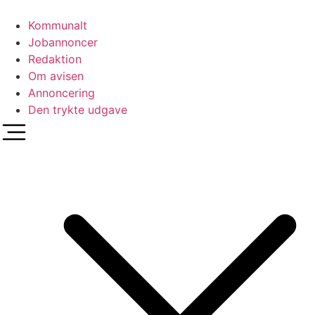
Videre
til
Kommunalt
indhold
Jobannoncer
Redaktion
Om avisen
Annoncering
Den trykte udgave