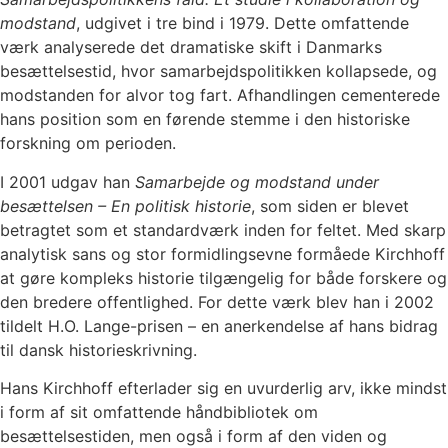
modstand
, udgivet i tre bind i 1979. Dette omfattende
værk analyserede det dramatiske skift i Danmarks
besættelsestid, hvor samarbejdspolitikken kollapsede, og
modstanden for alvor tog fart. Afhandlingen cementerede
hans position som en førende stemme i den historiske
forskning om perioden.
I 2001 udgav han
Samarbejde og modstand under
besættelsen – En politisk historie
, som siden er blevet
betragtet som et standardværk inden for feltet. Med skarp
analytisk sans og stor formidlingsevne formåede Kirchhoff
at gøre kompleks historie tilgængelig for både forskere og
den bredere offentlighed. For dette værk blev han i 2002
tildelt H.O. Lange-prisen – en anerkendelse af hans bidrag
til dansk historieskrivning.
Hans Kirchhoff efterlader sig en uvurderlig arv, ikke mindst
i form af sit omfattende håndbibliotek om
besættelsestiden, men også i form af den viden og