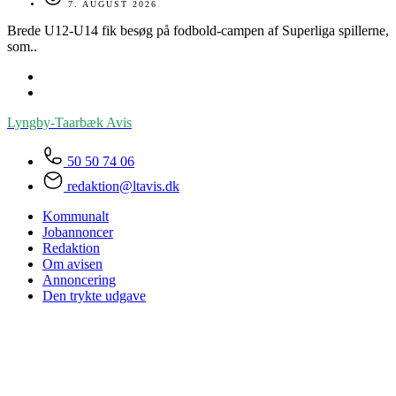
7. AUGUST 2026
Brede U12-U14 fik besøg på fodbold-campen af Superliga spillerne,
som..
Lyngby-Taarbæk
Avis
50 50 74 06
redaktion@ltavis.dk
Kommunalt
Jobannoncer
Redaktion
Om avisen
Annoncering
Den trykte udgave