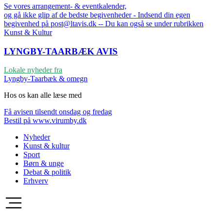
Se vores arrangement- & eventkalender,
og gå ikke glip af de bedste begivenheder - Indsend din egen
begivenhed på post@ltavis.dk -- Du kan også se under rubrikken
Kunst & Kultur
LYNGBY-TAARBÆK
AVIS
Lokale nyheder fra
Lyngby-Taarbæk & omegn
Hos os kan alle læse med
Få avisen tilsendt onsdag og fredag
Bestil på www.virumby.dk
Nyheder
Kunst & kultur
Sport
Børn & unge
Debat & politik
Erhverv