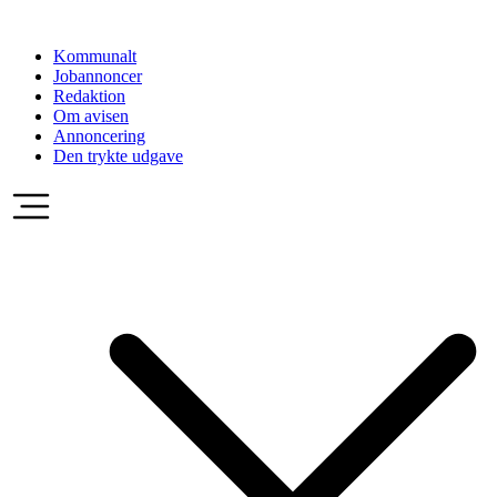
Videre
til
Kommunalt
indhold
Jobannoncer
Redaktion
Om avisen
Annoncering
Den trykte udgave