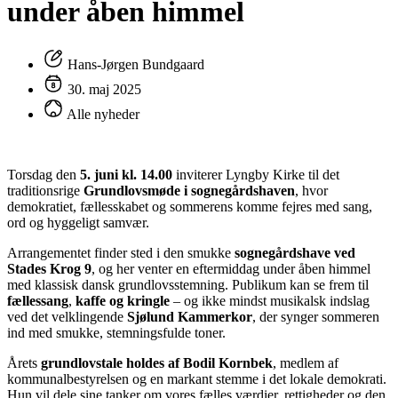
under åben himmel
Hans-Jørgen Bundgaard
30. maj 2025
Alle nyheder
Torsdag den
5. juni kl. 14.00
inviterer Lyngby Kirke til det
traditionsrige
Grundlovsmøde i sognegårdshaven
, hvor
demokratiet, fællesskabet og sommerens komme fejres med sang,
ord og hyggeligt samvær.
Arrangementet finder sted i den smukke
sognegårdshave ved
Stades Krog 9
, og her venter en eftermiddag under åben himmel
med klassisk dansk grundlovsstemning. Publikum kan se frem til
fællessang
,
kaffe og kringle
– og ikke mindst musikalsk indslag
ved det velklingende
Sjølund Kammerkor
, der synger sommeren
ind med smukke, stemningsfulde toner.
Årets
grundlovstale holdes af Bodil Kornbek
, medlem af
kommunalbestyrelsen og en markant stemme i det lokale demokrati.
Hun vil dele sine tanker om vores fælles værdier, rettigheder og den