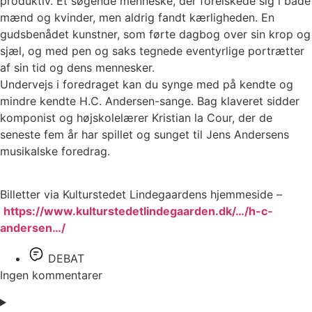
produktiv. Et søgende menneske, der forelskede sig i både
mænd og kvinder, men aldrig fandt kærligheden. En
gudsbenådet kunstner, som førte dagbog over sin krop og
sjæl, og med pen og saks tegnede eventyrlige portrætter
af sin tid og dens mennesker.
Undervejs i foredraget kan du synge med på kendte og
mindre kendte H.C. Andersen-sange. Bag klaveret sidder
komponist og højskolelærer Kristian la Cour, der de
seneste fem år har spillet og sunget til Jens Andersens
musikalske foredrag.
Billetter via Kulturstedet Lindegaardens hjemmeside –
https://www.kulturstedetlindegaarden.dk/…/h-c-
andersen…/
DEBAT
Ingen kommentarer