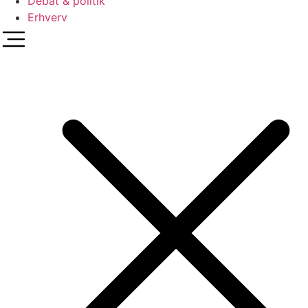
Debat & politik
Erhverv