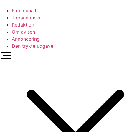
Videre
til
Kommunalt
indhold
Jobannoncer
Redaktion
Om avisen
Annoncering
Den trykte udgave