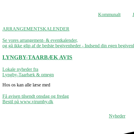
Videre
til
Kommunalt
indhold
ARRANGEMENTSKALENDER
Se vores arrangement- & eventkalender,
og gå ikke glip af de bedste begivenheder - Indsend din egen begive
LYNGBY-TAARBÆK
AVIS
Lokale nyheder fra
Lyngby-Taarbæk & omegn
Hos os kan alle læse med
Få avisen tilsendt onsdag og fredag
Bestil på www.virumby.dk
Nyheder