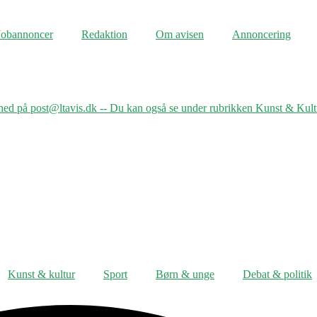
Jobannoncer
Redaktion
Om avisen
Annoncering
nhed på post@ltavis.dk -- Du kan også se under rubrikken Kunst & Kult
Kunst & kultur
Sport
Børn & unge
Debat & politik