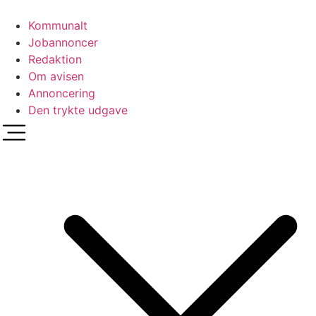
Videre
til
Kommunalt
indhold
Jobannoncer
Redaktion
Om avisen
Annoncering
Den trykte udgave