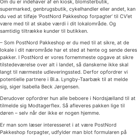
Om du er indehaver af en kiosk, blomsterbutik,
supermarked, genbrugsbutik, cykelhandler eller andet, kan
du ved at tilføje ‘PostNord Pakkeshop forpagter’ til CV’et
være med til at skabe værdi i dit lokalområde. Og
samtidig tiltrække kunder til butikken.
– Som PostNord Pakkeshop er du med til at sikre, at de
lokale i dit nærområde har et sted at hente og sende deres
pakker. I PostNord er vores fornemmeste opgave at sikre
tilstedeværelse over alt i landet, så danskerne ikke skal
langt til nærmeste udleveringssted. Derfor opfordrer vi
potentielle partnere i Bl.a. Lyngby-Taarbæk til at melde
sig, siger Isabella Beck Jørgensen.
Derudover opfordrer hun alle beboere i Nordsjælland til at
tilmelde sig Modtagerflex. Så afleveres pakken lige til
døren – selv når der ikke er nogen hjemme.
Er man som læser interesseret i at være PostNord
Pakkeshop forpagter, udfylder man blot formularen på