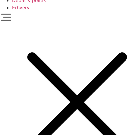
Debat & politik
Erhverv