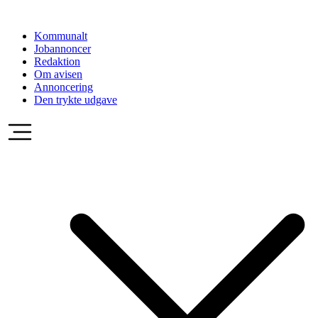
Videre
til
Kommunalt
indhold
Jobannoncer
Redaktion
Om avisen
Annoncering
Den trykte udgave