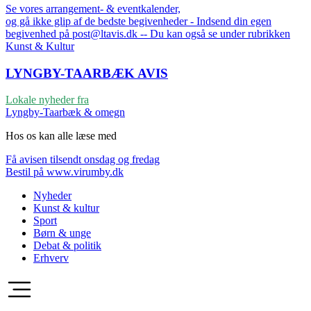
Se vores arrangement- & eventkalender,
og gå ikke glip af de bedste begivenheder - Indsend din egen
begivenhed på post@ltavis.dk -- Du kan også se under rubrikken
Kunst & Kultur
LYNGBY-TAARBÆK
AVIS
Lokale nyheder fra
Lyngby-Taarbæk & omegn
Hos os kan alle læse med
Få avisen tilsendt onsdag og fredag
Bestil på www.virumby.dk
Nyheder
Kunst & kultur
Sport
Børn & unge
Debat & politik
Erhverv