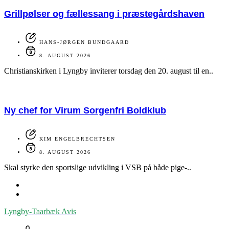
Grillpølser og fællessang i præstegårdshaven
HANS-JØRGEN BUNDGAARD
8. AUGUST 2026
Christianskirken i Lyngby inviterer torsdag den 20. august til en..
Ny chef for Virum Sorgenfri Boldklub
KIM ENGELBRECHTSEN
8. AUGUST 2026
Skal styrke den sportslige udvikling i VSB på både pige-..
Lyngby-Taarbæk
Avis