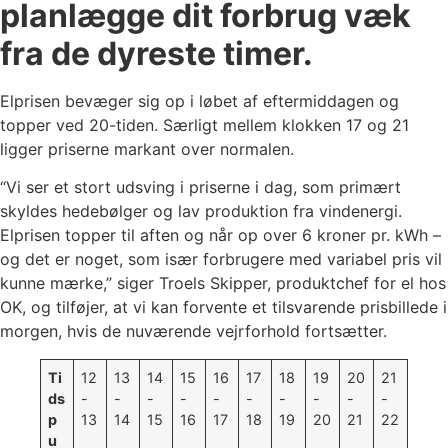
planlægge dit forbrug væk
fra de dyreste timer.
Elprisen bevæger sig op i løbet af eftermiddagen og
topper ved 20-tiden. Særligt mellem klokken 17 og 21
ligger priserne markant over normalen.
“Vi ser et stort udsving i priserne i dag, som primært
skyldes hedebølger og lav produktion fra vindenergi.
Elprisen topper til aften og når op over 6 kroner pr. kWh –
og det er noget, som især forbrugere med variabel pris vil
kunne mærke,” siger Troels Skipper, produktchef for el hos
OK, og tilføjer, at vi kan forvente et tilsvarende prisbillede i
morgen, hvis de nuværende vejrforhold fortsætter.
Ti
12
13
14
15
16
17
18
19
20
21
ds
-
-
-
-
-
-
-
-
-
-
p
13
14
15
16
17
18
19
20
21
22
u