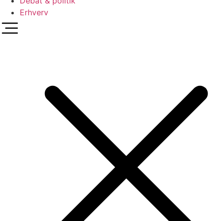
Debat & politik
Erhverv