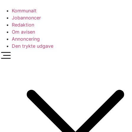
Videre
til
Kommunalt
indhold
Jobannoncer
Redaktion
Om avisen
Annoncering
Den trykte udgave