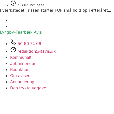
7. AUGUST 2026
I værkstedet Trissen starter FOF små hold op i efteråret...
Lyngby-Taarbæk
Avis
50 50 74 06
redaktion@ltavis.dk
Kommunalt
Jobannoncer
Redaktion
Om avisen
Annoncering
Den trykte udgave