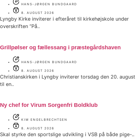
HANS-JØRGEN BUNDGAARD
8. AUGUST 2026
Lyngby Kirke inviterer i efteråret til kirkehøjskole under
overskriften ”På..
Grillpølser og fællessang i præstegårdshaven
HANS-JØRGEN BUNDGAARD
8. AUGUST 2026
Christianskirken i Lyngby inviterer torsdag den 20. august
til en..
Ny chef for Virum Sorgenfri Boldklub
KIM ENGELBRECHTSEN
8. AUGUST 2026
Skal styrke den sportslige udvikling i VSB på både pige-..