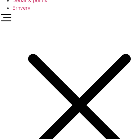
Debat & politik
Erhverv