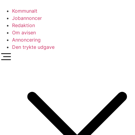
Videre
til
Kommunalt
indhold
Jobannoncer
Redaktion
Om avisen
Annoncering
Den trykte udgave