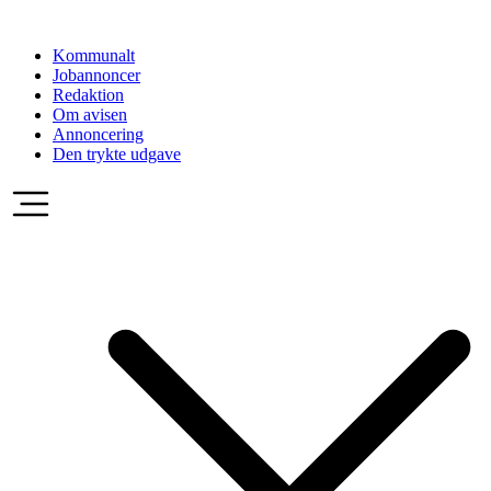
Videre
til
Kommunalt
indhold
Jobannoncer
Redaktion
Om avisen
Annoncering
Den trykte udgave