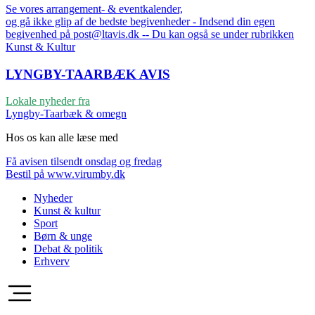
Se vores arrangement- & eventkalender,
og gå ikke glip af de bedste begivenheder - Indsend din egen
begivenhed på post@ltavis.dk -- Du kan også se under rubrikken
Kunst & Kultur
LYNGBY-TAARBÆK
AVIS
Lokale nyheder fra
Lyngby-Taarbæk & omegn
Hos os kan alle læse med
Få avisen tilsendt onsdag og fredag
Bestil på www.virumby.dk
Nyheder
Kunst & kultur
Sport
Børn & unge
Debat & politik
Erhverv