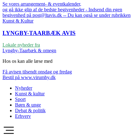
Se vores arrangement- & eventkalender,
og gå ikke glip af de bedste begivenheder - Indsend din egen
begivenhed på post@ltavis.dk -- Du kan også se under rubrikken
Kunst & Kultur
LYNGBY-TAARBÆK
AVIS
Lokale nyheder fra
Lyngby-Taarbæk & omegn
Hos os kan alle læse med
Få avisen tilsendt onsdag og fredag
Bestil på www.virumby.dk
Nyheder
Kunst & kultur
Sport
Børn & unge
Debat & politik
Erhverv