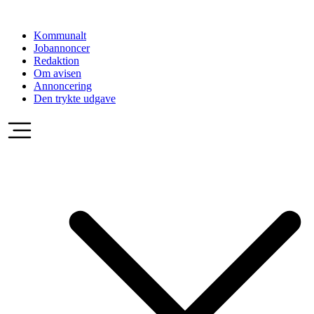
Videre
til
Kommunalt
indhold
Jobannoncer
Redaktion
Om avisen
Annoncering
Den trykte udgave