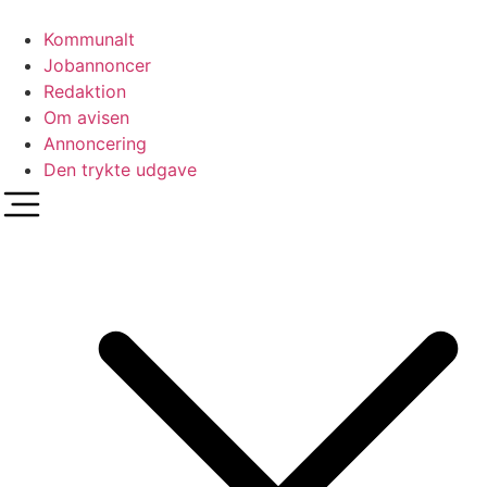
Videre
til
Kommunalt
indhold
Jobannoncer
Redaktion
Om avisen
Annoncering
Den trykte udgave