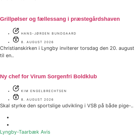
Grillpølser og fællessang i præstegårdshaven
HANS-JØRGEN BUNDGAARD
8. AUGUST 2026
Christianskirken i Lyngby inviterer torsdag den 20. august
til en..
Ny chef for Virum Sorgenfri Boldklub
KIM ENGELBRECHTSEN
8. AUGUST 2026
Skal styrke den sportslige udvikling i VSB på både pige-..
Lyngby-Taarbæk
Avis