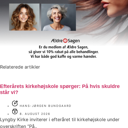
Relaterede artikler
Efterårets kirkehøjskole spørger: På hvis skuldre
står vi?
HANS-JØRGEN BUNDGAARD
8. AUGUST 2026
Lyngby Kirke inviterer i efteråret til kirkehøjskole under
overskriften ”På..