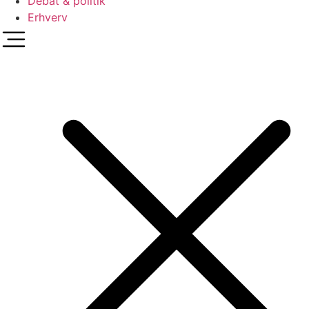
Debat & politik
Erhverv