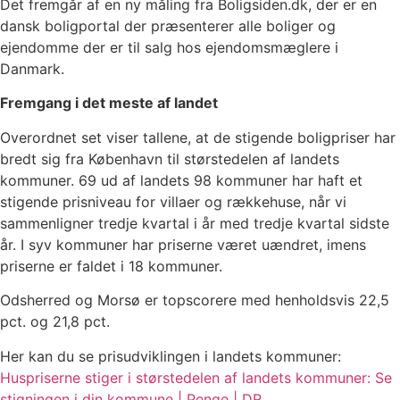
Det fremgår af en ny måling fra Boligsiden.dk, der er en
dansk boligportal der præsenterer alle boliger og
ejendomme der er til salg hos ejendomsmæglere i
Danmark.
Fremgang i det meste af landet
Overordnet set viser tallene, at de stigende boligpriser har
bredt sig fra København til størstedelen af landets
kommuner. 69 ud af landets 98 kommuner har haft et
stigende prisniveau for villaer og rækkehuse, når vi
sammenligner tredje kvartal i år med tredje kvartal sidste
år. I syv kommuner har priserne været uændret, imens
priserne er faldet i 18 kommuner.
Odsherred og Morsø er topscorere med henholdsvis 22,5
pct. og 21,8 pct.
Her kan du se prisudviklingen i landets kommuner:
Huspriserne stiger i størstedelen af landets kommuner: Se
stigningen i din kommune | Penge | DR