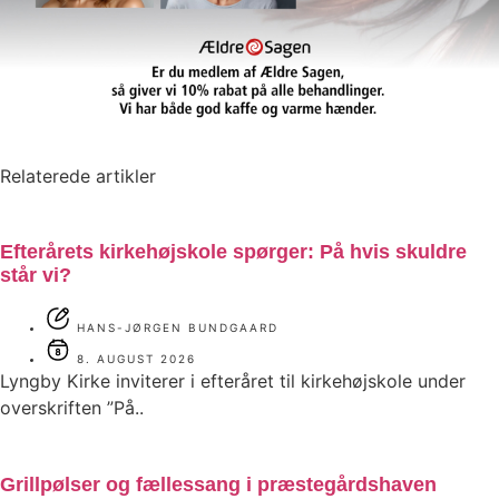
Relaterede artikler
Efterårets kirkehøjskole spørger: På hvis skuldre
står vi?
HANS-JØRGEN BUNDGAARD
8. AUGUST 2026
Lyngby Kirke inviterer i efteråret til kirkehøjskole under
overskriften ”På..
Grillpølser og fællessang i præstegårdshaven