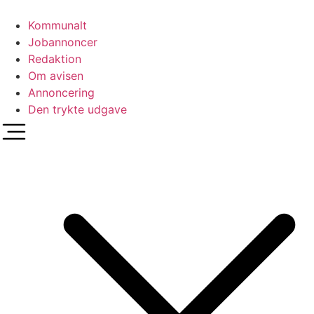
Videre
til
Kommunalt
indhold
Jobannoncer
Redaktion
Om avisen
Annoncering
Den trykte udgave