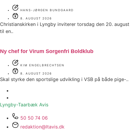
HANS-JØRGEN BUNDGAARD
8. AUGUST 2026
Christianskirken i Lyngby inviterer torsdag den 20. august
til en..
Ny chef for Virum Sorgenfri Boldklub
KIM ENGELBRECHTSEN
8. AUGUST 2026
Skal styrke den sportslige udvikling i VSB på både pige-..
Lyngby-Taarbæk
Avis
50 50 74 06
redaktion@ltavis.dk