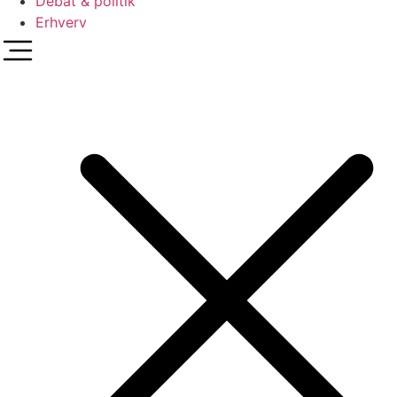
Debat & politik
Erhverv