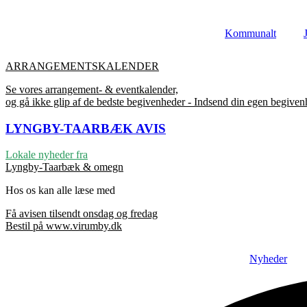
Videre
til
Kommunalt
indhold
ARRANGEMENTSKALENDER
Se vores arrangement- & eventkalender,
og gå ikke glip af de bedste begivenheder - Indsend din egen begive
LYNGBY-TAARBÆK
AVIS
Lokale nyheder fra
Lyngby-Taarbæk & omegn
Hos os kan alle læse med
Få avisen tilsendt onsdag og fredag
Bestil på www.virumby.dk
Nyheder