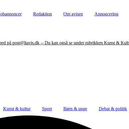
Jobannoncer
Redaktion
Om avisen
Annoncering
nhed på post@ltavis.dk -- Du kan også se under rubrikken Kunst & Kult
Kunst & kultur
Sport
Børn & unge
Debat & politik