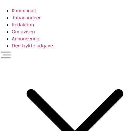
Videre
til
Kommunalt
indhold
Jobannoncer
Redaktion
Om avisen
Annoncering
Den trykte udgave