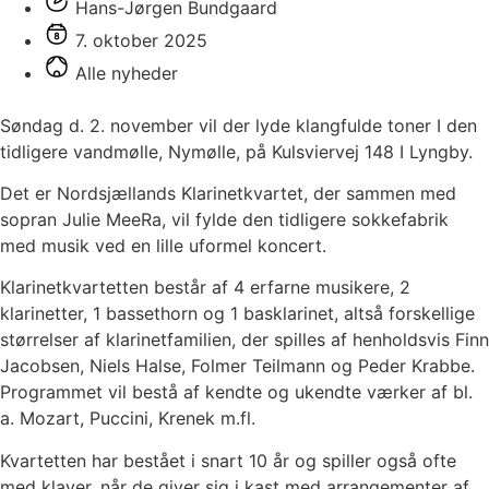
Hans-Jørgen Bundgaard
7. oktober 2025
Alle nyheder
Søndag d. 2. november vil der lyde klangfulde toner I den
tidligere vandmølle, Nymølle, på Kulsviervej 148 I Lyngby.
Det er Nordsjællands Klarinetkvartet, der sammen med
sopran Julie MeeRa, vil fylde den tidligere sokkefabrik
med musik ved en lille uformel koncert.
Klarinetkvartetten består af 4 erfarne musikere, 2
klarinetter, 1 bassethorn og 1 basklarinet, altså forskellige
størrelser af klarinetfamilien, der spilles af henholdsvis Finn
Jacobsen, Niels Halse, Folmer Teilmann og Peder Krabbe.
Programmet vil bestå af kendte og ukendte værker af bl.
a. Mozart, Puccini, Krenek m.fl.
Kvartetten har bestået i snart 10 år og spiller også ofte
med klaver, når de giver sig i kast med arrangementer af