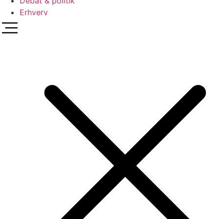
Debat & politik
Erhverv