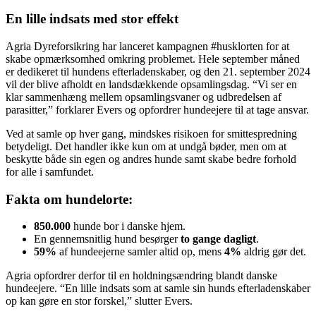
En lille indsats med stor effekt
Agria Dyreforsikring har lanceret kampagnen #husklorten for at
skabe opmærksomhed omkring problemet. Hele september måned
er dedikeret til hundens efterladenskaber, og den 21. september 2024
vil der blive afholdt en landsdækkende opsamlingsdag. “Vi ser en
klar sammenhæng mellem opsamlingsvaner og udbredelsen af
parasitter,” forklarer Evers og opfordrer hundeejere til at tage ansvar.
Ved at samle op hver gang, mindskes risikoen for smittespredning
betydeligt. Det handler ikke kun om at undgå bøder, men om at
beskytte både sin egen og andres hunde samt skabe bedre forhold
for alle i samfundet.
Fakta om hundelorte:
850.000
hunde bor i danske hjem.
En gennemsnitlig hund besørger
to gange dagligt
.
59%
af hundeejerne samler altid op, mens
4%
aldrig gør det.
Agria opfordrer derfor til en holdningsændring blandt danske
hundeejere. “En lille indsats som at samle sin hunds efterladenskaber
op kan gøre en stor forskel,” slutter Evers.