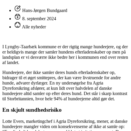
Hans-Jørgen Bundgaard
8. september 2024
Alle nyheder
I Lyngby-Taarbæk kommune er der rigtig mange hundeejere, og der
er heldigvis mange der samler hundens efterladenskaber op men på
landsplan er vi desværre ikke bedre her i kommunen end over resten
af landet.
Hundeejere, der ikke samler deres hunds efterladenskaber op,
bidrager til et øget smittepres, der kan være livstruende for andre
hunde, advarer dyrlæger. En ny undersøgelse fra Agria
Dyreforsikring afslører, at kun lidt over halvdelen af danske
hundeejere altid samler op efter deres hund. Det står i skarp kontrast
til Storbritannien, hvor hele 94% af hundeejerne altid gør det.
En skjult sundhedsrisiko
Lotte Evers, marketingchef i Agria Dyreforsikring, mener, at danske
hundeejere mangler viden om konsekvenserne af ikke at samle op: