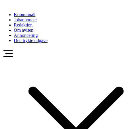
Videre
til
Kommunalt
indhold
Jobannoncer
Redaktion
Om avisen
Annoncering
Den trykte udgave