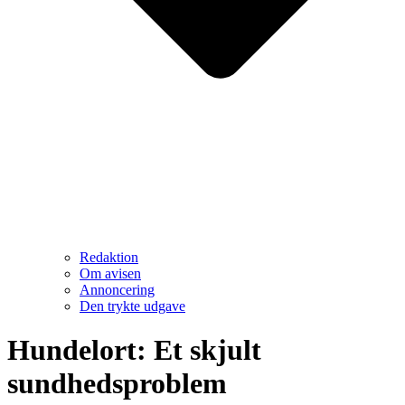
Redaktion
Om avisen
Annoncering
Den trykte udgave
Hundelort: Et skjult
sundhedsproblem