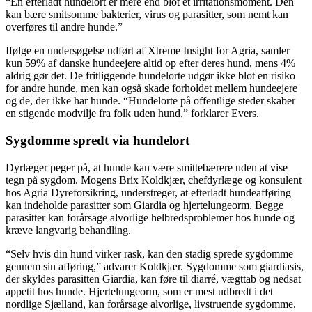
“En efterladt hundelort er mere end blot et irritationsmoment. Den
kan bære smitsomme bakterier, virus og parasitter, som nemt kan
overføres til andre hunde.”
Ifølge en undersøgelse udført af Xtreme Insight for Agria, samler
kun 59% af danske hundeejere altid op efter deres hund, mens 4%
aldrig gør det. De fritliggende hundelorte udgør ikke blot en risiko
for andre hunde, men kan også skade forholdet mellem hundeejere
og de, der ikke har hunde. “Hundelorte på offentlige steder skaber
en stigende modvilje fra folk uden hund,” forklarer Evers.
Sygdomme spredt via hundelort
Dyrlæger peger på, at hunde kan være smittebærere uden at vise
tegn på sygdom. Mogens Brix Koldkjær, chefdyrlæge og konsulent
hos Agria Dyreforsikring, understreger, at efterladt hundeafføring
kan indeholde parasitter som Giardia og hjertelungeorm. Begge
parasitter kan forårsage alvorlige helbredsproblemer hos hunde og
kræve langvarig behandling.
“Selv hvis din hund virker rask, kan den stadig sprede sygdomme
gennem sin afføring,” advarer Koldkjær. Sygdomme som giardiasis,
der skyldes parasitten Giardia, kan føre til diarré, vægttab og nedsat
appetit hos hunde. Hjertelungeorm, som er mest udbredt i det
nordlige Sjælland, kan forårsage alvorlige, livstruende sygdomme.