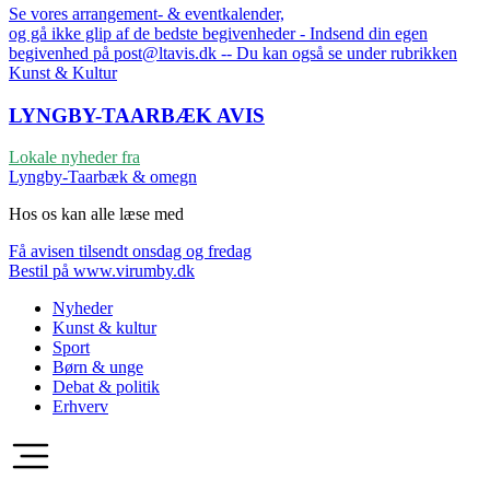
Se vores arrangement- & eventkalender,
og gå ikke glip af de bedste begivenheder - Indsend din egen
begivenhed på post@ltavis.dk -- Du kan også se under rubrikken
Kunst & Kultur
LYNGBY-TAARBÆK
AVIS
Lokale nyheder fra
Lyngby-Taarbæk & omegn
Hos os kan alle læse med
Få avisen tilsendt onsdag og fredag
Bestil på www.virumby.dk
Nyheder
Kunst & kultur
Sport
Børn & unge
Debat & politik
Erhverv