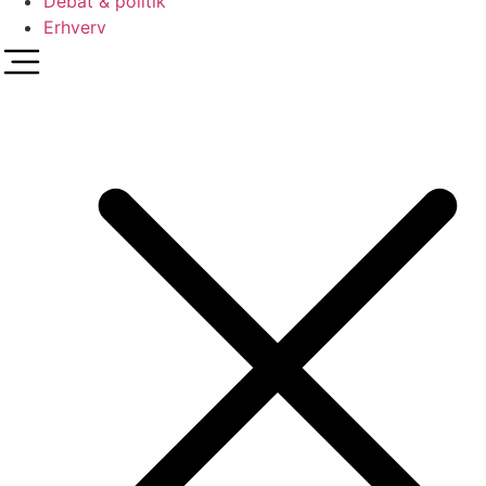
Debat & politik
Erhverv