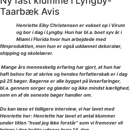
Ny fast klumme i Lyngby-
Taarbæk Avis
Henriette Eiby Christensen er vokset op i Virum
og bor i dag i Lyngby. Hun har bl.a. boet syv år i
Miami i Florida hvor hun arbejdede med
filmproduktion, men hun er også uddannet dekoratør,
shipping og skolelærer.
Mange års menneskelig erfaring har gjort, at hun har
haft behov for at skrive og hendes forfatterskab er i dag
på 25 bøger. Bøgerne er alle bygget på livserfaringer,
bl.a. gennem sorger og glæder og ikke mindst kærlighed,
som en af de seneste bøger handler om.
Du kan læse et tidligere interview, vi har lavet med
Henriette her: Henriette har lavet et antal klummer
under titlen ”hvad jeg ikke forstår” som vi fremover vil
bringe i den trykte udgave hver 14. dag.