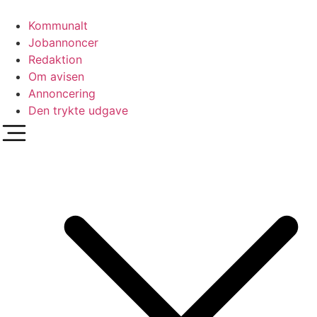
Videre
til
Kommunalt
indhold
Jobannoncer
Redaktion
Om avisen
Annoncering
Den trykte udgave