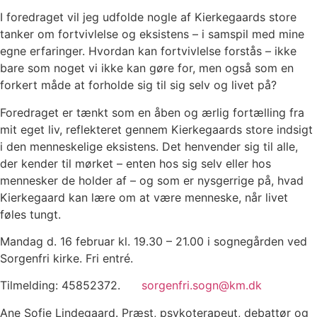
I foredraget vil jeg udfolde nogle af Kierkegaards store
tanker om fortvivlelse og eksistens – i samspil med mine
egne erfaringer. Hvordan kan fortvivlelse forstås – ikke
bare som noget vi ikke kan gøre for, men også som en
forkert måde at forholde sig til sig selv og livet på?
Foredraget er tænkt som en åben og ærlig fortælling fra
mit eget liv, reflekteret gennem Kierkegaards store indsigt
i den menneskelige eksistens. Det henvender sig til alle,
der kender til mørket – enten hos sig selv eller hos
mennesker de holder af – og som er nysgerrige på, hvad
Kierkegaard kan lære om at være menneske, når livet
føles tungt.
Mandag d. 16 februar kl. 19.30 – 21.00 i sognegården ved
Sorgenfri kirke. Fri entré.
Tilmelding: 45852372.
sorgenfri.sogn@km.dk
Ane Sofie Lindegaard. Præst, psykoterapeut, debattør og