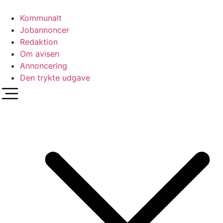
Videre
til
Kommunalt
indhold
Jobannoncer
Redaktion
Om avisen
Annoncering
Den trykte udgave