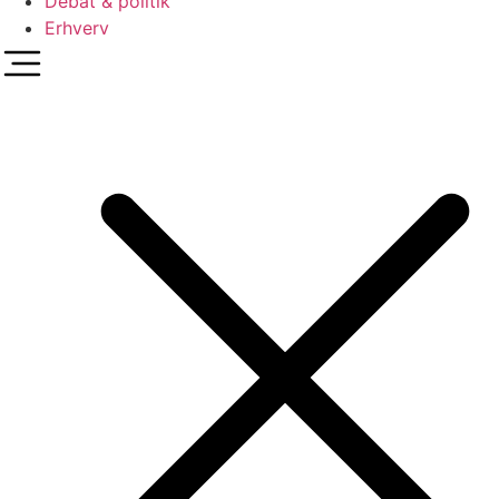
Debat & politik
Erhverv