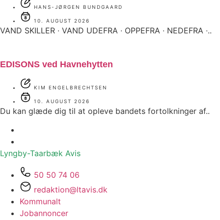
HANS-JØRGEN BUNDGAARD
10. AUGUST 2026
VAND SKILLER ∙ VAND UDEFRA ∙ OPPEFRA ∙ NEDEFRA ∙..
EDISONS ved Havnehytten
KIM ENGELBRECHTSEN
10. AUGUST 2026
Du kan glæde dig til at opleve bandets fortolkninger af..
Lyngby-Taarbæk
Avis
50 50 74 06
redaktion@ltavis.dk
Kommunalt
Jobannoncer