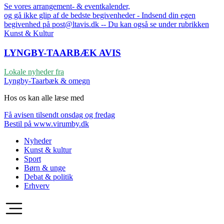
Se vores arrangement- & eventkalender,
og gå ikke glip af de bedste begivenheder - Indsend din egen
begivenhed på post@ltavis.dk -- Du kan også se under rubrikken
Kunst & Kultur
LYNGBY-TAARBÆK
AVIS
Lokale nyheder fra
Lyngby-Taarbæk & omegn
Hos os kan alle læse med
Få avisen tilsendt onsdag og fredag
Bestil på www.virumby.dk
Nyheder
Kunst & kultur
Sport
Børn & unge
Debat & politik
Erhverv