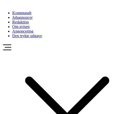
Videre
til
Kommunalt
indhold
Jobannoncer
Redaktion
Om avisen
Annoncering
Den trykte udgave