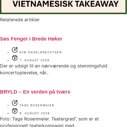
Relaterede artikler
Søs Fenger i Brede Høker
KIM ENGELBRECHTSEN
7. AUGUST 2026
Der er udsigt til en nærværende og stemningsfuld
koncertoplevelse, når..
BRYLD – En verden på tværs
TAGE ROSENMEIER
6. AUGUST 2026
Foto: Tage Rosenmeier. Teatergrad”, som er et
professionelt teaterkompagni med..