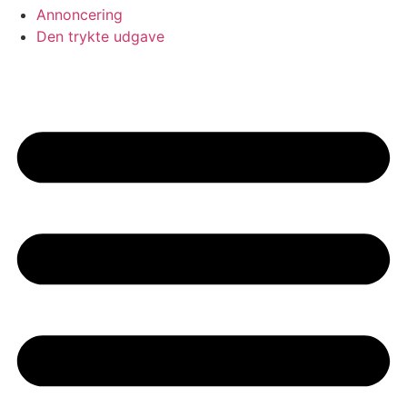
Annoncering
Den trykte udgave