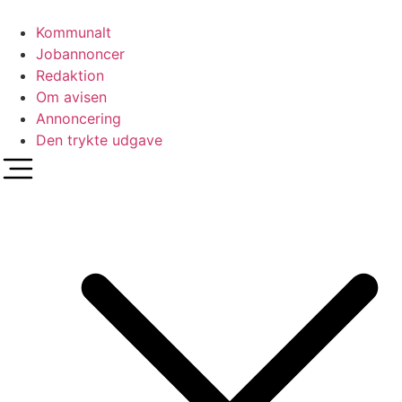
Videre
til
Kommunalt
indhold
Jobannoncer
Redaktion
Om avisen
Annoncering
Den trykte udgave