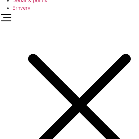
Debat & politik
Erhverv