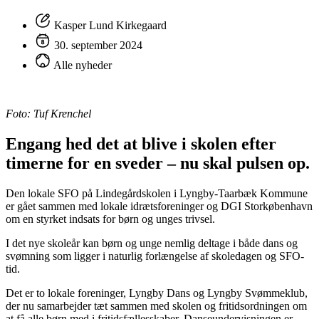
Kasper Lund Kirkegaard
30. september 2024
Alle nyheder
Foto: Tuf Krenchel
Engang hed det at blive i skolen efter
timerne for en sveder – nu skal pulsen op.
Den lokale SFO på Lindegårdskolen i Lyngby-Taarbæk Kommune
er gået sammen med lokale idrætsforeninger og DGI Storkøbenhavn
om en styrket indsats for børn og unges trivsel.
I det nye skoleår kan børn og unge nemlig deltage i både dans og
svømning som ligger i naturlig forlængelse af skoledagen og SFO-
tid.
Det er to lokale foreninger, Lyngby Dans og Lyngby Svømmeklub,
der nu samarbejder tæt sammen med skolen og fritidsordningen om
at få alle børn med i fritidsfællesskaber. Danseundervisningen er