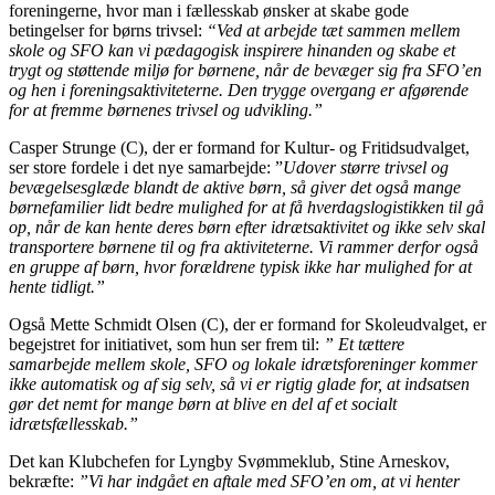
foreningerne, hvor man i fællesskab ønsker at skabe gode
betingelser for børns trivsel:
“Ved at arbejde tæt sammen mellem
skole og SFO kan vi pædagogisk inspirere hinanden og skabe et
trygt og støttende miljø for børnene, når de bevæger sig fra SFO’en
og hen i foreningsaktiviteterne. Den trygge overgang er afgørende
for at fremme børnenes trivsel og udvikling.”
Casper Strunge (C), der er formand for Kultur- og Fritidsudvalget,
ser store fordele i det nye samarbejde: ”
Udover større trivsel og
bevægelsesglæde blandt de aktive børn, så giver det også mange
børnefamilier lidt bedre mulighed for at få hverdagslogistikken til gå
op, når de kan hente deres børn efter idrætsaktivitet og ikke selv skal
transportere børnene til og fra aktiviteterne. Vi rammer derfor også
en gruppe af børn, hvor forældrene typisk ikke har mulighed for at
hente tidligt.”
Også Mette Schmidt Olsen (C), der er formand for Skoleudvalget, er
begejstret for initiativet, som hun ser frem til:
” Et tættere
samarbejde mellem skole, SFO og lokale idrætsforeninger kommer
ikke automatisk og af sig selv, så vi er rigtig glade for, at indsatsen
gør det nemt for mange børn at blive en del af et socialt
idrætsfællesskab.”
Det kan Klubchefen for Lyngby Svømmeklub, Stine Arneskov,
bekræfte:
”Vi har indgået en aftale med SFO’en om, at vi henter