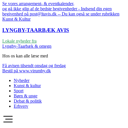
Se vores arrangement- & eventkalender,
og gå ikke glip af de bedste begivenheder - Indsend din egen
begivenhed på post@ltavis.dk -- Du kan også se under rubrikken
Kunst & Kultur
LYNGBY-TAARBÆK
AVIS
Lokale nyheder fra
Lyngby-Taarbæk & omegn
Hos os kan alle læse med
Få avisen tilsendt onsdag og fredag
Bestil på www.virumby.dk
Nyheder
Kunst & kultur
Sport
Børn & unge
Debat & politik
Erhverv