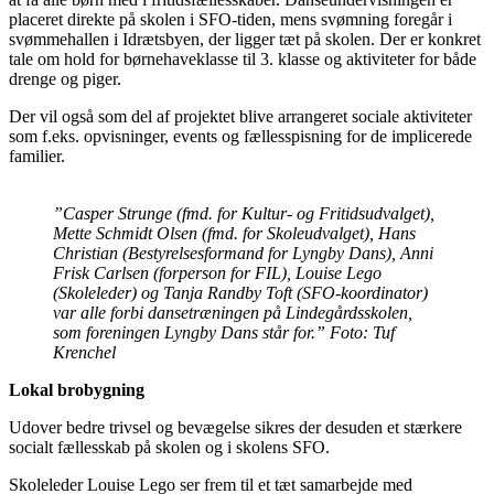
placeret direkte på skolen i SFO-tiden, mens svømning foregår i
svømmehallen i Idrætsbyen, der ligger tæt på skolen. Der er konkret
tale om hold for børnehaveklasse til 3. klasse og aktiviteter for både
drenge og piger.
Der vil også som del af projektet blive arrangeret sociale aktiviteter
som f.eks. opvisninger, events og fællesspisning for de implicerede
familier.
”Casper Strunge (fmd. for Kultur- og Fritidsudvalget),
Mette Schmidt Olsen (fmd. for Skoleudvalget), Hans
Christian (Bestyrelsesformand for Lyngby Dans), Anni
Frisk Carlsen (forperson for FIL), Louise Lego
(Skoleleder) og Tanja Randby Toft (SFO-koordinator)
var alle forbi dansetræningen på Lindegårdsskolen,
som foreningen Lyngby Dans står for.”
Foto: Tuf
Krenchel
Lokal brobygning
Udover bedre trivsel og bevægelse sikres der desuden et stærkere
socialt fællesskab på skolen og i skolens SFO.
Skoleleder Louise Lego ser frem til et tæt samarbejde med