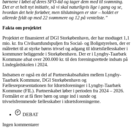
børnene i løbet af deres SFO-tid og tager dem med til svømning.
Det er et helt nyt initiativ, så vi skal naturligvis lige i gang og se,
hvordan det hele forløber, men tilslutningen er stor – holdet er
allerede fyldt op med 22 svømmere og 12 på venteliste.”
Fakta om projektet
Projektet er finansieret af DGI Storkøbenhavn, der har modtaget 1,1
mio. kr. fra Civilsamfundspuljen fra Social- og Boligstyrelsen, der er
målrettet til at styrke børns trivsel og adgang til idrætsfællesskaber i
kommuner beliggende i Storkøbenhavn. Der er i Lyngby-Taarbæk
Kommune afsat over 200.000 kr. til den foreningsrettede indsats på
Lindegårdskolen i 2024.
Indsatsen er også en del af Partnerskabsaftalen mellem Lyngby-
Taarbæk Kommune, DGI Storkøbenhavn og
Fællesrepræsentationen for Idrætsforeninger i Lyngby-Taarbæk
Kommune (FIL). Partnerskabet løber i perioden fra 2024 – 2026.
Formålet er at få flere børn og unge ind i sunde og
trivselsfremmende fællesskaber i idrætsforeningerne.
DEBAT
Ingen kommentarer