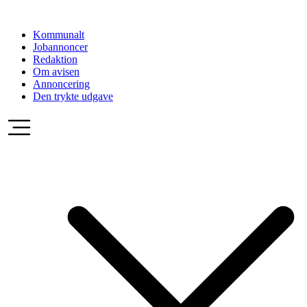
Videre
til
Kommunalt
indhold
Jobannoncer
Redaktion
Om avisen
Annoncering
Den trykte udgave