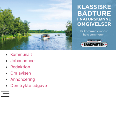
Videre
til
indhold
Kommunalt
Jobannoncer
Redaktion
Om avisen
Annoncering
Den trykte udgave