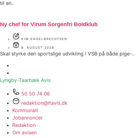
til en..
Ny chef for Virum Sorgenfri Boldklub
KIM ENGELBRECHTSEN
8. AUGUST 2026
Skal styrke den sportslige udvikling i VSB på både pige-..
Lyngby-Taarbæk
Avis
50 50 74 06
redaktion@ltavis.dk
Kommunalt
Jobannoncer
Redaktion
Om avisen