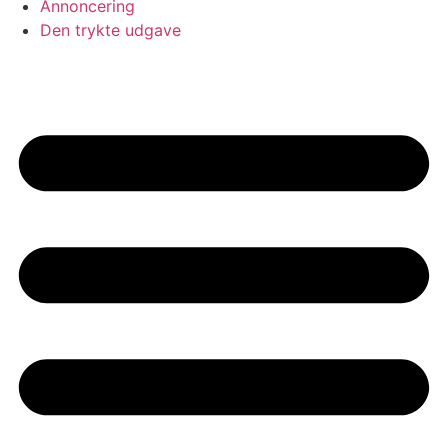
Annoncering
Den trykte udgave