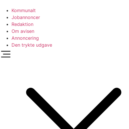
Videre
til
Kommunalt
indhold
Jobannoncer
Redaktion
Om avisen
Annoncering
Den trykte udgave