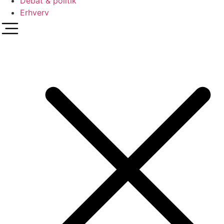
Debat & politik
Erhverv