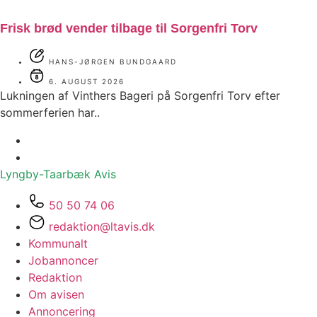
Frisk brød vender tilbage til Sorgenfri Torv
HANS-JØRGEN BUNDGAARD
6. AUGUST 2026
Lukningen af Vinthers Bageri på Sorgenfri Torv efter
sommerferien har..
Lyngby-Taarbæk
Avis
50 50 74 06
redaktion@ltavis.dk
Kommunalt
Jobannoncer
Redaktion
Om avisen
Annoncering