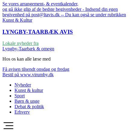
Se vores arrangement- & eventkalender,
og gå ikke glip af de bedste begivenheder - Indsend din egen
begivenhed på post@ltavis.dk -- Du kan også se under rubrikken
Kunst & Kultur
LYNGBY-TAARBÆK
AVIS
Lokale nyheder fra
Lyngby-Taarbæk & omegn
Hos os kan alle læse med
Få avisen tilsendt onsdag og fredag
Bestil på www.virumby.dk
Nyheder
Kunst & kultur
Sport
Børn & unge
Debat & politik
Erhverv