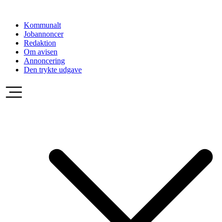
Videre
til
Kommunalt
indhold
Jobannoncer
Redaktion
Om avisen
Annoncering
Den trykte udgave