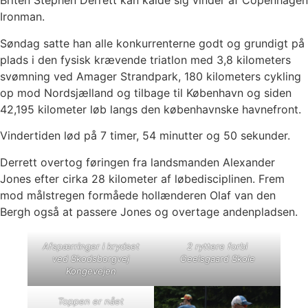
Briten Stephen Derrett kan kalde sig vinder af Copenhagen
Ironman.
Søndag satte han alle konkurrenterne godt og grundigt på
plads i den fysisk krævende triatlon med 3,8 kilometers
svømning ved Amager Strandpark, 180 kilometers cykling
op mod Nordsjælland og tilbage til København og siden
42,195 kilometer løb langs den københavnske havnefront.
Vindertiden lød på 7 timer, 54 minutter og 50 sekunder.
Derrett overtog føringen fra landsmanden Alexander
Jones efter cirka 28 kilometer af løbedisciplinen. Frem
mod målstregen formåede hollænderen Olaf van den
Bergh også at passere Jones og overtage andenpladsen.
Afspærringer i krydset
2 ryttere forbi
ved Skodsborgvej
Geelsgaard Skole
Kongevejen
Toppen er nået