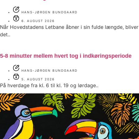
HANS-JØRGEN BUNDGAARD
6. AUGUST 2026
Når Hovedstadens Letbane åbner i sin fulde længde, bliver
det..
5-8 minutter mellem hvert tog i indkøringsperiode
HANS-JØRGEN BUNDGAARD
5. AUGUST 2026
På hverdage fra kl. 6 til kl. 19 og lørdage..