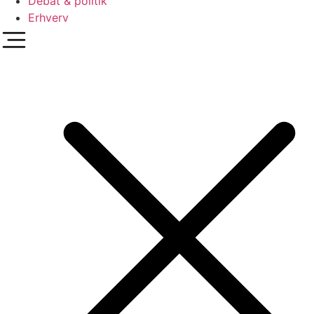
Debat & politik
Erhverv