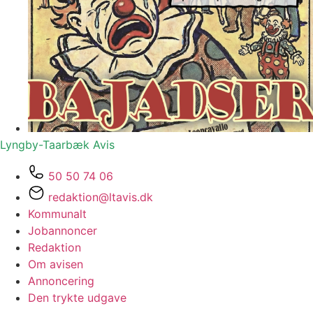
Lyngby-Taarbæk
Avis
50 50 74 06
redaktion@ltavis.dk
Kommunalt
Jobannoncer
Redaktion
Om avisen
Annoncering
Den trykte udgave