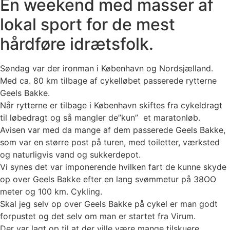
En weekend med masser af
lokal sport for de mest
hårdføre idrætsfolk.
Søndag var der ironman i København og Nordsjælland.
Med ca. 80 km tilbage af cykelløbet passerede rytterne
Geels Bakke.
Når rytterne er tilbage i København skiftes fra cykeldragt
til løbedragt og så mangler de”kun” et maratonløb.
Avisen var med da mange af dem passerede Geels Bakke,
som var en større post på turen, med toiletter, værksted
og naturligvis vand og sukkerdepot.
Vi synes det var imponerende hvilken fart de kunne skyde
op over Geels Bakke efter en lang svømmetur på 38OO
meter og 100 km. Cykling.
Skal jeg selv op over Geels Bakke på cykel er man godt
forpustet og det selv om man er startet fra Virum.
Der var lagt op til at der ville være mange tilskuere,