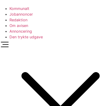
Videre
til
Kommunalt
indhold
Jobannoncer
Redaktion
Om avisen
Annoncering
Den trykte udgave