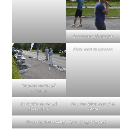
Speakerne på arbejde
Frisk vand til rytterne
Depotet venter på
rytterne
En familie venter på
Man kan blive træt af at
deres “idol”
vente
Pludselig kom to jægerfly forbi og hilste på