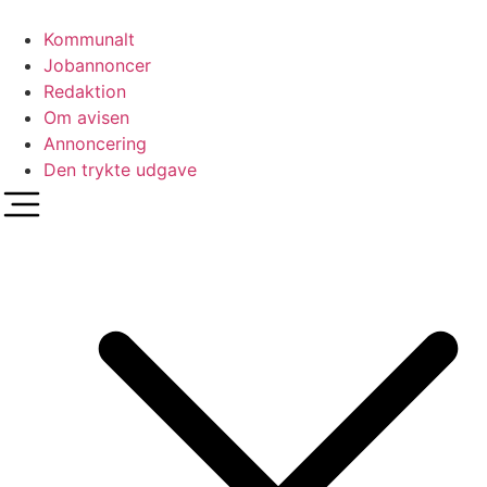
Videre
til
Kommunalt
indhold
Jobannoncer
Redaktion
Om avisen
Annoncering
Den trykte udgave