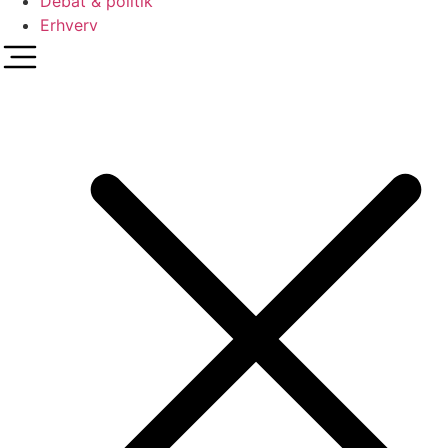
Debat & politik
Erhverv