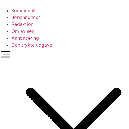
Videre
til
Kommunalt
indhold
Jobannoncer
Redaktion
Om avisen
Annoncering
Den trykte udgave