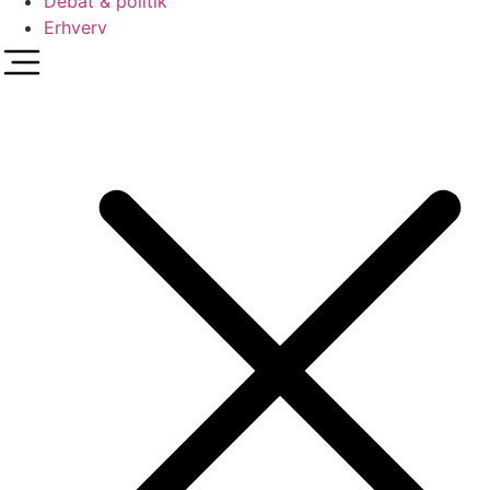
Debat & politik
Erhverv