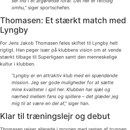
ser ind i et afgørende forår. Det her er rettidig
omhu,”
siger sportschefen.
Thomasen: Et stærkt match med
Lyngby
For Jens Jakob Thomasen føles skiftet til Lyngby helt
rigtigt. Han peger især på klubbens vision om at vende
stærkt tilbage til Superligaen samt den menneskelige
kultur i klubben.
“Lyngby er en attraktiv klub med en spændende
mission. Jeg ser gode muligheder for at sætte
mine kvaliteter i spil her. Klubben har sjæl og
nærhed mellem fans og spillere – det glæder jeg
mig til at være en del af,”
siger han.
Klar til træningslejr og debut
Thomasen rejser allerede i morgen med resten af truppen