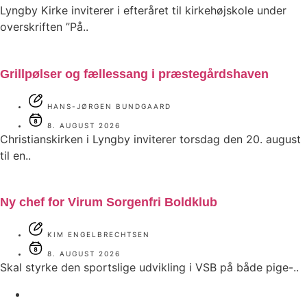
Lyngby Kirke inviterer i efteråret til kirkehøjskole under
overskriften ”På..
Grillpølser og fællessang i præstegårdshaven
HANS-JØRGEN BUNDGAARD
8. AUGUST 2026
Christianskirken i Lyngby inviterer torsdag den 20. august
til en..
Ny chef for Virum Sorgenfri Boldklub
KIM ENGELBRECHTSEN
8. AUGUST 2026
Skal styrke den sportslige udvikling i VSB på både pige-..