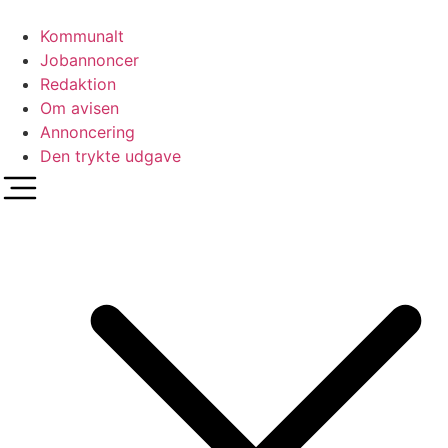
Videre
til
Kommunalt
indhold
Jobannoncer
Redaktion
Om avisen
Annoncering
Den trykte udgave