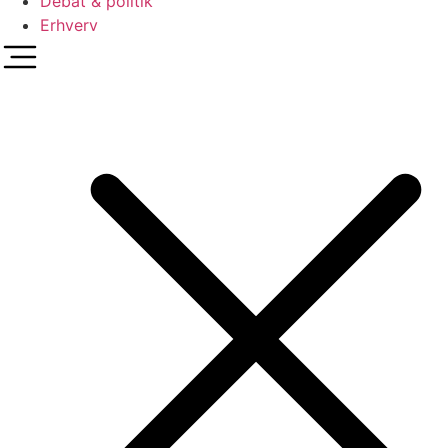
Debat & politik
Erhverv