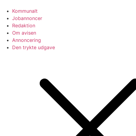
Videre
til
Kommunalt
indhold
Jobannoncer
Redaktion
Om avisen
Annoncering
Den trykte udgave