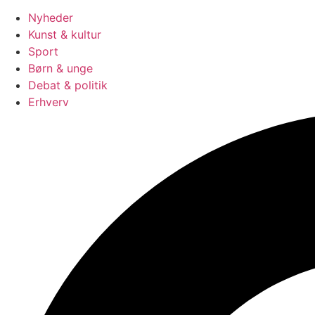
Nyheder
Kunst & kultur
Sport
Børn & unge
Debat & politik
Erhverv