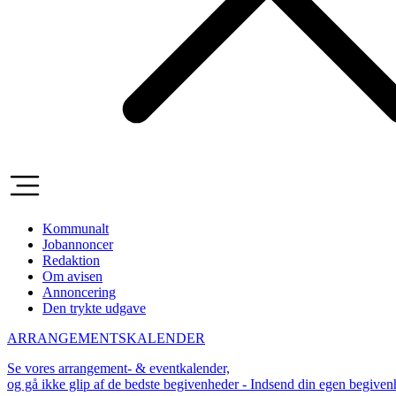
Kommunalt
Jobannoncer
Redaktion
Om avisen
Annoncering
Den trykte udgave
ARRANGEMENTSKALENDER
Se vores arrangement- & eventkalender,
og gå ikke glip af de bedste begivenheder - Indsend din egen begive