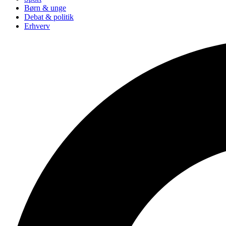
Børn & unge
Debat & politik
Erhverv