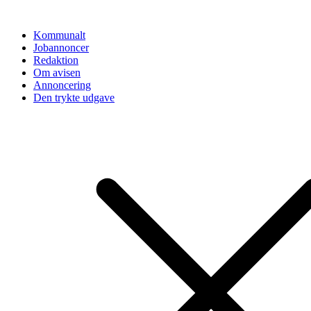
Videre
til
Kommunalt
indhold
Jobannoncer
Redaktion
Om avisen
Annoncering
Den trykte udgave