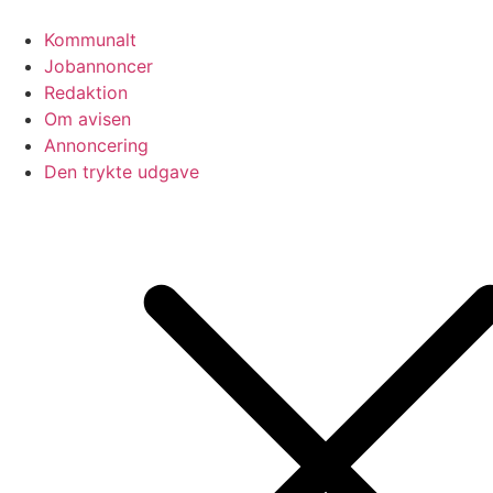
Videre
til
Kommunalt
indhold
Jobannoncer
Redaktion
Om avisen
Annoncering
Den trykte udgave