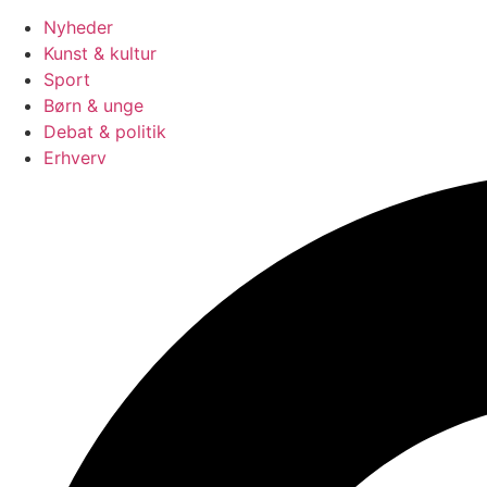
Nyheder
Kunst & kultur
Sport
Børn & unge
Debat & politik
Erhverv