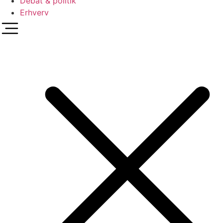
Debat & politik
Erhverv