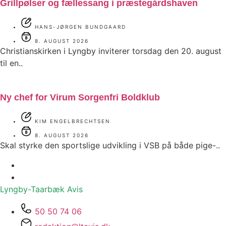
Grillpølser og fællessang i præstegårdshaven
HANS-JØRGEN BUNDGAARD
8. AUGUST 2026
Christianskirken i Lyngby inviterer torsdag den 20. august
til en..
Ny chef for Virum Sorgenfri Boldklub
KIM ENGELBRECHTSEN
8. AUGUST 2026
Skal styrke den sportslige udvikling i VSB på både pige-..
Lyngby-Taarbæk
Avis
50 50 74 06