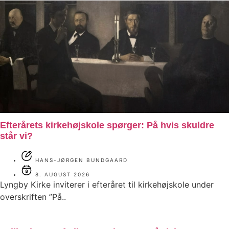
Efterårets kirkehøjskole spørger: På hvis skuldre
står vi?
HANS-JØRGEN BUNDGAARD
8. AUGUST 2026
Lyngby Kirke inviterer i efteråret til kirkehøjskole under
overskriften ”På..