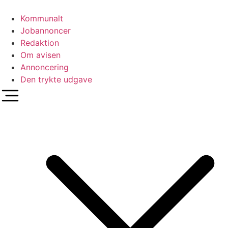
Videre
til
Kommunalt
indhold
Jobannoncer
Redaktion
Om avisen
Annoncering
Den trykte udgave