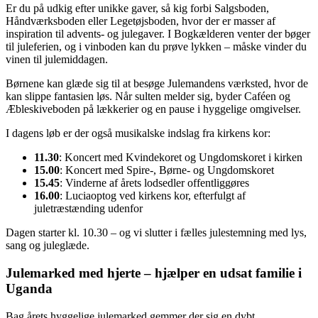
Er du på udkig efter unikke gaver, så kig forbi Salgsboden,
Håndværksboden eller Legetøjsboden, hvor der er masser af
inspiration til advents- og julegaver. I Bogkælderen venter der bøger
til juleferien, og i vinboden kan du prøve lykken – måske vinder du
vinen til julemiddagen.
Børnene kan glæde sig til at besøge Julemandens værksted, hvor de
kan slippe fantasien løs. Når sulten melder sig, byder Caféen og
Æbleskiveboden på lækkerier og en pause i hyggelige omgivelser.
I dagens løb er der også musikalske indslag fra kirkens kor:
11.30
: Koncert med Kvindekoret og Ungdomskoret i kirken
15.00
: Koncert med Spire-, Børne- og Ungdomskoret
15.45
: Vinderne af årets lodsedler offentliggøres
16.00
: Luciaoptog ved kirkens kor, efterfulgt af
juletræstænding udenfor
Dagen starter kl. 10.30 – og vi slutter i fælles julestemning med lys,
sang og juleglæde.
Julemarked med hjerte – hjælper en udsat familie i
Uganda
Bag årets hyggelige julemarked gemmer der sig en dybt