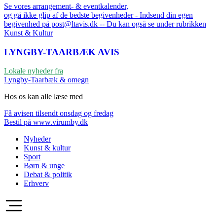
Se vores arrangement- & eventkalender,
og gå ikke glip af de bedste begivenheder - Indsend din egen
begivenhed på post@ltavis.dk -- Du kan også se under rubrikken
Kunst & Kultur
LYNGBY-TAARBÆK
AVIS
Lokale nyheder fra
Lyngby-Taarbæk & omegn
Hos os kan alle læse med
Få avisen tilsendt onsdag og fredag
Bestil på www.virumby.dk
Nyheder
Kunst & kultur
Sport
Børn & unge
Debat & politik
Erhverv