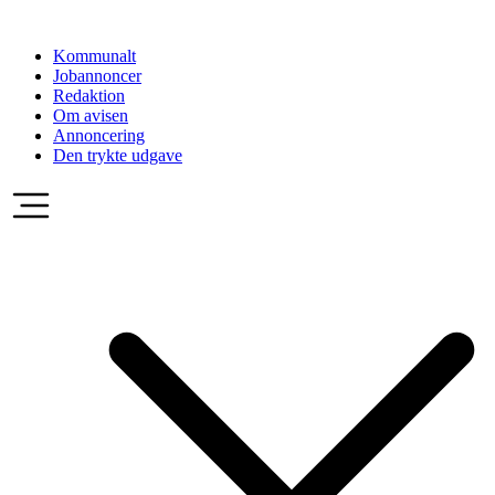
Videre
til
Kommunalt
indhold
Jobannoncer
Redaktion
Om avisen
Annoncering
Den trykte udgave