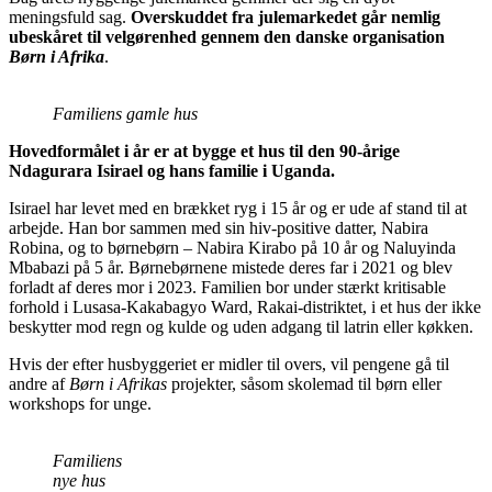
meningsfuld sag.
Overskuddet fra julemarkedet går nemlig
ubeskåret til velgørenhed gennem den danske organisation
Børn i Afrika
.
Familiens gamle hus
Hovedformålet i år er at bygge et hus til den 90-årige
Ndagurara Isirael og hans familie i Uganda.
Isirael har levet med en brækket ryg i 15 år og er ude af stand til at
arbejde. Han bor sammen med sin hiv-positive datter, Nabira
Robina, og to børnebørn – Nabira Kirabo på 10 år og Naluyinda
Mbabazi på 5 år. Børnebørnene mistede deres far i 2021 og blev
forladt af deres mor i 2023. Familien bor under stærkt kritisable
forhold i Lusasa-Kakabagyo Ward, Rakai-distriktet, i et hus der ikke
beskytter mod regn og kulde og uden adgang til latrin eller køkken.
Hvis der efter husbyggeriet er midler til overs, vil pengene gå til
andre af
Børn i Afrikas
projekter, såsom skolemad til børn eller
workshops for unge.
Familiens
nye hus