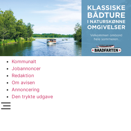
Videre
til
indhold
Kommunalt
Jobannoncer
Redaktion
Om avisen
Annoncering
Den trykte udgave