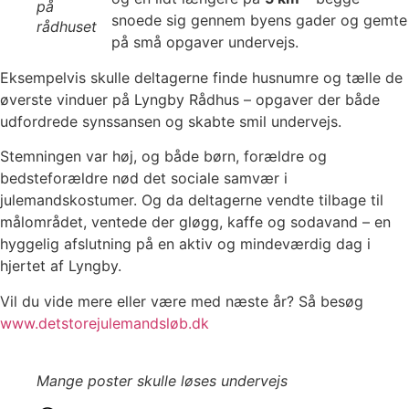
på
snoede sig gennem byens gader og gemte
rådhuset
på små opgaver undervejs.
Eksempelvis skulle deltagerne finde husnumre og tælle de
øverste vinduer på Lyngby Rådhus – opgaver der både
udfordrede synssansen og skabte smil undervejs.
Stemningen var høj, og både børn, forældre og
bedsteforældre nød det sociale samvær i
julemandskostumer. Og da deltagerne vendte tilbage til
målområdet, ventede der gløgg, kaffe og sodavand – en
hyggelig afslutning på en aktiv og mindeværdig dag i
hjertet af Lyngby.
Vil du vide mere eller være med næste år? Så besøg
www.detstorejulemandsløb.dk
Mange poster skulle løses undervejs