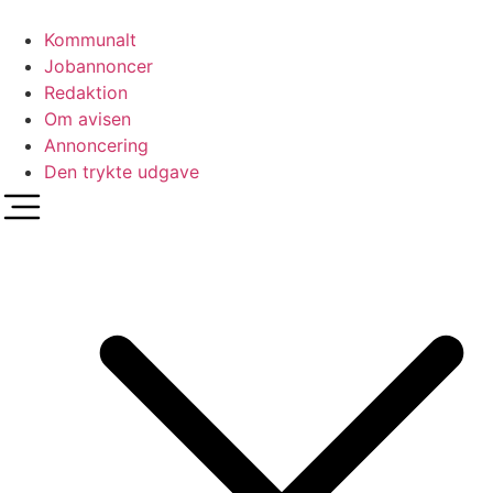
Videre
til
Kommunalt
indhold
Jobannoncer
Redaktion
Om avisen
Annoncering
Den trykte udgave