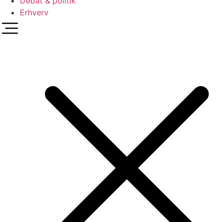
Debat & politik
Erhverv