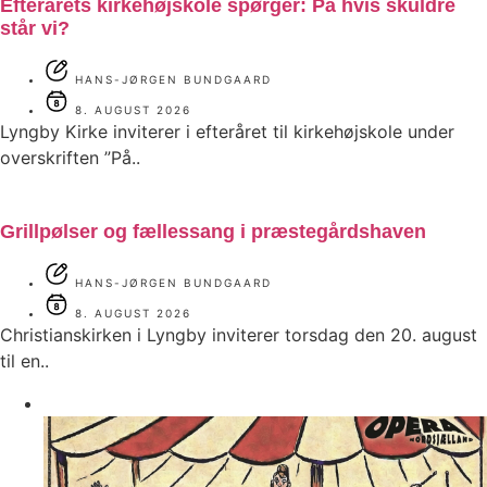
Efterårets kirkehøjskole spørger: På hvis skuldre
står vi?
HANS-JØRGEN BUNDGAARD
8. AUGUST 2026
Lyngby Kirke inviterer i efteråret til kirkehøjskole under
overskriften ”På..
Grillpølser og fællessang i præstegårdshaven
HANS-JØRGEN BUNDGAARD
8. AUGUST 2026
Christianskirken i Lyngby inviterer torsdag den 20. august
til en..