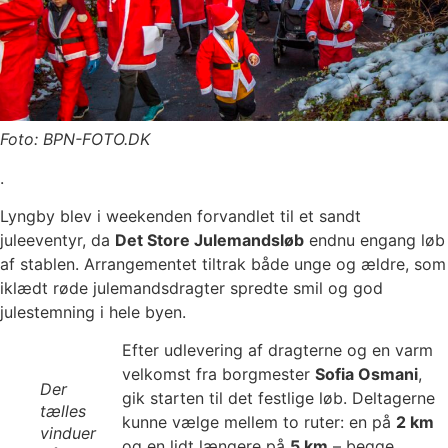
Foto: BPN-FOTO.DK
.
Lyngby blev i weekenden forvandlet til et sandt
juleeventyr, da
Det Store Julemandsløb
endnu engang løb
af stablen. Arrangementet tiltrak både unge og ældre, som
iklædt røde julemandsdragter spredte smil og god
julestemning i hele byen.
Efter udlevering af dragterne og en varm
velkomst fra borgmester
Sofia Osmani
,
Der
gik starten til det festlige løb. Deltagerne
tælles
kunne vælge mellem to ruter: en på
2 km
vinduer
og en lidt længere på
5 km
– begge