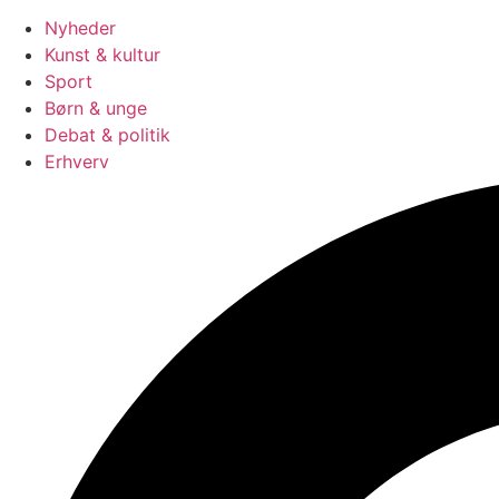
Nyheder
Kunst & kultur
Sport
Børn & unge
Debat & politik
Erhverv