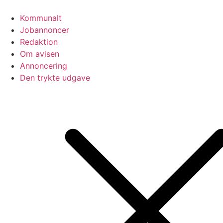
Videre
til
Kommunalt
indhold
Jobannoncer
Redaktion
Om avisen
Annoncering
Den trykte udgave