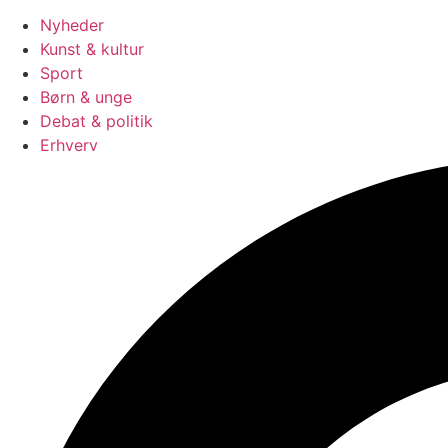
Nyheder
Kunst & kultur
Sport
Børn & unge
Debat & politik
Erhverv