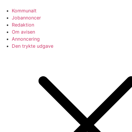
Videre
til
Kommunalt
indhold
Jobannoncer
Redaktion
Om avisen
Annoncering
Den trykte udgave