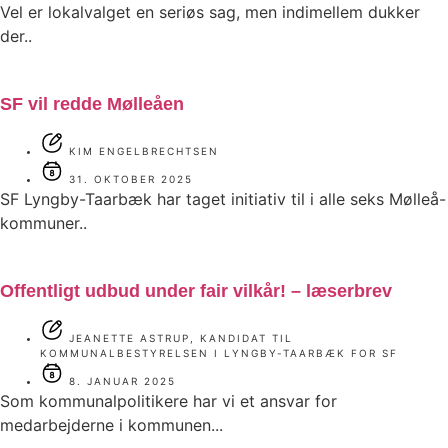
Vel er lokalvalget en seriøs sag, men indimellem dukker
der..
SF vil redde Mølleåen
KIM ENGELBRECHTSEN
31. OKTOBER 2025
SF Lyngby-Taarbæk har taget initiativ til i alle seks Mølleå-
kommuner..
Offentligt udbud under fair vilkår! – læserbrev
JEANETTE ASTRUP, KANDIDAT TIL
KOMMUNALBESTYRELSEN I LYNGBY-TAARBÆK FOR SF
8. JANUAR 2025
Som kommunalpolitikere har vi et ansvar for
medarbejderne i kommunen...