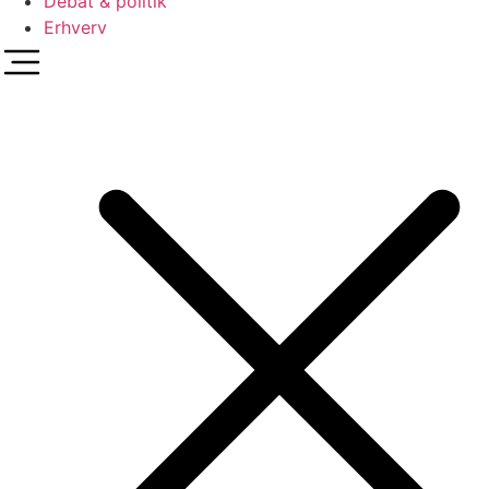
Debat & politik
Erhverv