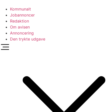
Videre
til
Kommunalt
indhold
Jobannoncer
Redaktion
Om avisen
Annoncering
Den trykte udgave