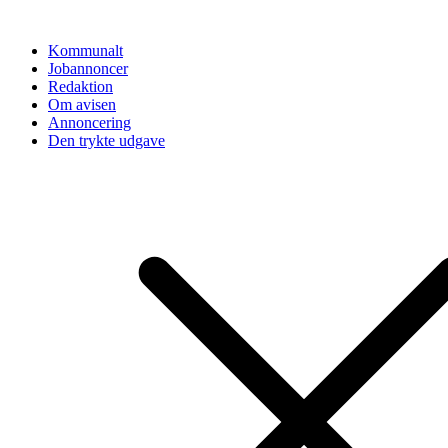
Videre
til
Kommunalt
indhold
Jobannoncer
Redaktion
Om avisen
Annoncering
Den trykte udgave