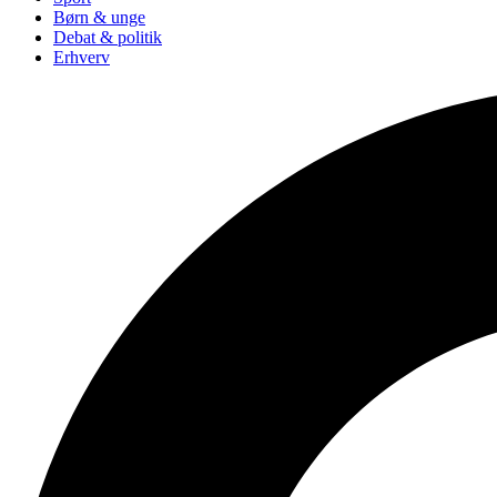
Børn & unge
Debat & politik
Erhverv