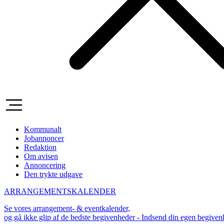
Kommunalt
Jobannoncer
Redaktion
Om avisen
Annoncering
Den trykte udgave
ARRANGEMENTSKALENDER
Se vores arrangement- & eventkalender,
og gå ikke glip af de bedste begivenheder - Indsend din egen begive