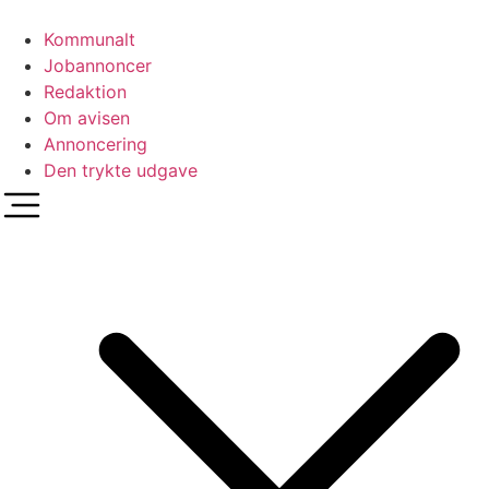
Videre
til
Kommunalt
indhold
Jobannoncer
Redaktion
Om avisen
Annoncering
Den trykte udgave