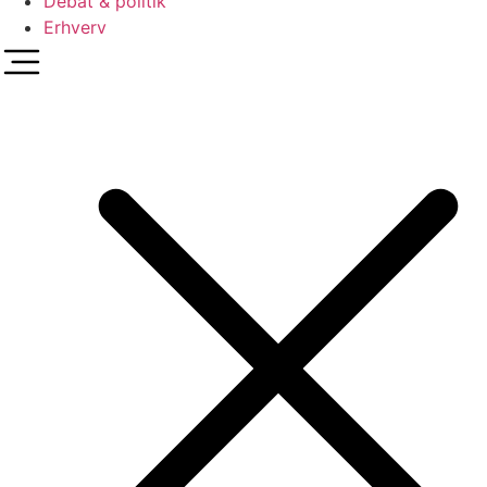
Debat & politik
Erhverv