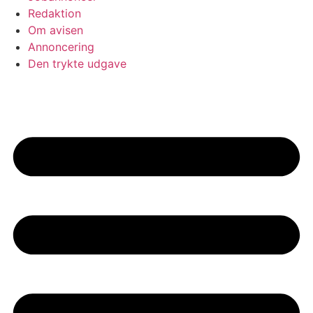
Redaktion
Om avisen
Annoncering
Den trykte udgave