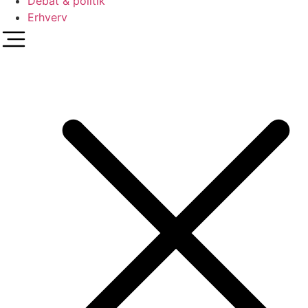
Debat & politik
Erhverv