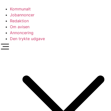
Videre
til
Kommunalt
indhold
Jobannoncer
Redaktion
Om avisen
Annoncering
Den trykte udgave