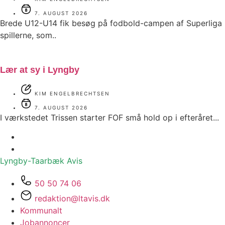
7. AUGUST 2026
Brede U12-U14 fik besøg på fodbold-campen af Superliga
spillerne, som..
Lær at sy i Lyngby
KIM ENGELBRECHTSEN
7. AUGUST 2026
I værkstedet Trissen starter FOF små hold op i efteråret...
Lyngby-Taarbæk
Avis
50 50 74 06
redaktion@ltavis.dk
Kommunalt
Jobannoncer