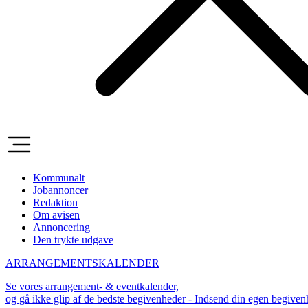
Kommunalt
Jobannoncer
Redaktion
Om avisen
Annoncering
Den trykte udgave
ARRANGEMENTSKALENDER
Se vores arrangement- & eventkalender,
og gå ikke glip af de bedste begivenheder - Indsend din egen begive