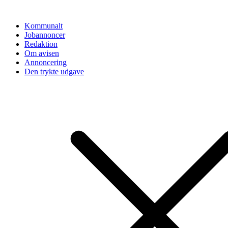
Videre
til
Kommunalt
indhold
Jobannoncer
Redaktion
Om avisen
Annoncering
Den trykte udgave