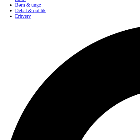
Børn & unge
Debat & politik
Erhverv